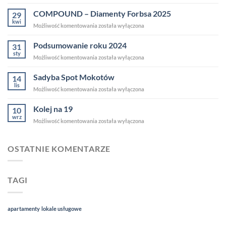
roku
2025
COMPOUND – Diamenty Forbsa 2025
29
kwi
COMPOUND
Możliwość komentowania
została wyłączona
–
Diamenty
Podsumowanie roku 2024
31
Forbsa
sty
Podsumowanie
Możliwość komentowania
została wyłączona
2025
roku
2024
Sadyba Spot Mokotów
14
lis
Sadyba
Możliwość komentowania
została wyłączona
Spot
Mokotów
Kolej na 19
10
wrz
Kolej
Możliwość komentowania
została wyłączona
na
19
OSTATNIE KOMENTARZE
TAGI
apartamenty
lokale usługowe