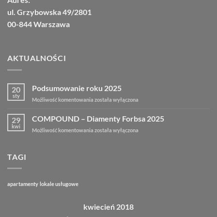
ul. Grzybowska 49/2801
00-844 Warszawa
AKTUALNOŚCI
Podsumowanie roku 2025
20
sty
Podsumowanie
Możliwość komentowania
została wyłączona
roku
2025
COMPOUND – Diamenty Forbsa 2025
29
kwi
COMPOUND
Możliwość komentowania
została wyłączona
–
Diamenty
Forbsa
TAGI
2025
apartamenty
lokale usługowe
kwiecień 2018