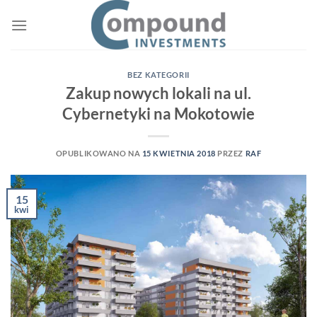
Przewiń
do
zawartości
BEZ KATEGORII
Zakup nowych lokali na ul.
Cybernetyki na Mokotowie
OPUBLIKOWANO NA
15 KWIETNIA 2018
PRZEZ
RAF
15
kwi