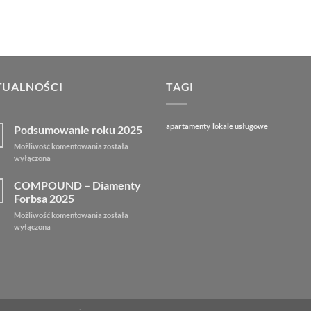
TUALNOŚCI
TAGI
apartamenty
lokale usługowe
Podsumowanie roku 2025
Możliwość komentowania
została
wyłączona
COMPOUND – Diamenty
Forbsa 2025
Możliwość komentowania
została
wyłączona