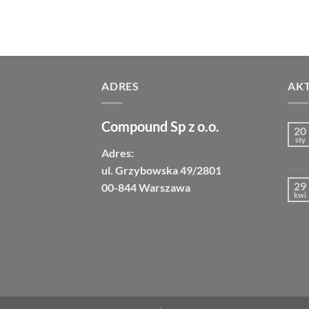
ADRES
AK
Compound Sp z o.o.
20
sty
Adres:
ul. Grzybowska 49/2801
29
00-844 Warszawa
kwi