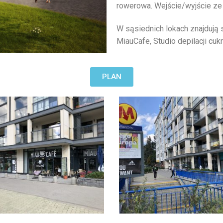
rowerowa. Wejście/wyjście ze 
W sąsiednich lokach znajdują s
MiauCafe, Studio depilacji cu
PLAN