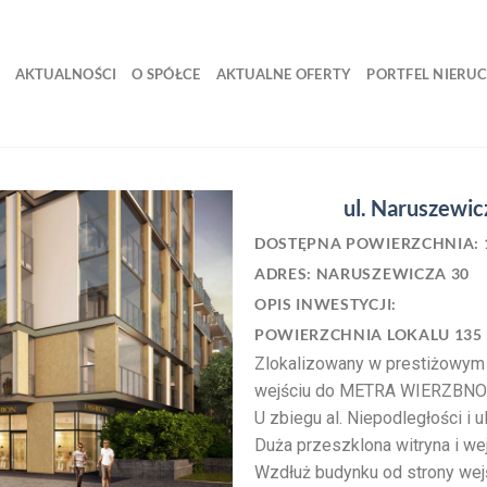
AKTUALNOŚCI
O SPÓŁCE
AKTUALNE OFERTY
PORTFEL NIERU
ul. Naruszewic
DOSTĘPNA POWIERZCHNIA: 
ADRES: NARUSZEWICZA 30
OPIS INWESTYCJI:
POWIERZCHNIA LOKALU 135
Zlokalizowany w prestiżowym
wejściu do METRA WIERZBNO
U zbiegu al. Niepodległości i 
Duża przeszklona witryna i we
Wzdłuż budynku od strony wejś