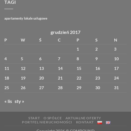
Forbsa
TAGI
2025
apartamenty
lokale usługowe
grudzień 2017
P
W
Ś
C
P
S
N
1
2
3
4
5
6
7
8
9
10
11
12
13
14
15
16
17
18
19
20
21
22
23
24
25
26
27
28
29
30
31
« lis
sty »
START
O SPÓŁCE
AKTUALNE OFERTY
PORTFEL NIERUCHOMOŚCI
KONTAKT
Copyright 2026 ©
COMPOUND