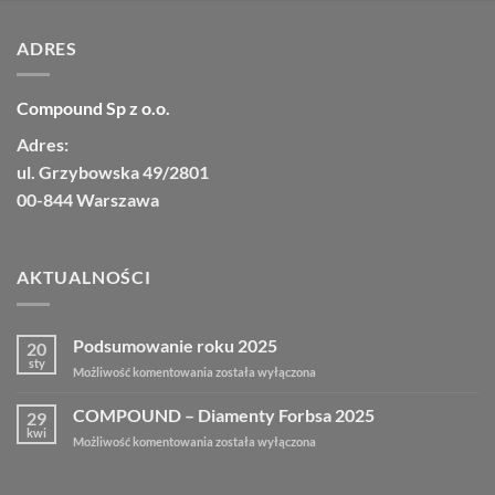
ADRES
Compound Sp z o.o.
Adres:
ul. Grzybowska 49/2801
00-844 Warszawa
AKTUALNOŚCI
Podsumowanie roku 2025
20
sty
Podsumowanie
Możliwość komentowania
została wyłączona
roku
2025
COMPOUND – Diamenty Forbsa 2025
29
kwi
COMPOUND
Możliwość komentowania
została wyłączona
–
Diamenty