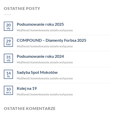
OSTATNIE POSTY
Podsumowanie roku 2025
20
sty
Podsumowanie
Możliwość komentowania
została wyłączona
roku
2025
COMPOUND – Diamenty Forbsa 2025
29
kwi
COMPOUND
Możliwość komentowania
została wyłączona
–
Diamenty
Podsumowanie roku 2024
31
Forbsa
sty
Podsumowanie
Możliwość komentowania
została wyłączona
2025
roku
2024
Sadyba Spot Mokotów
14
lis
Sadyba
Możliwość komentowania
została wyłączona
Spot
Mokotów
Kolej na 19
10
wrz
Kolej
Możliwość komentowania
została wyłączona
na
19
OSTATNIE KOMENTARZE