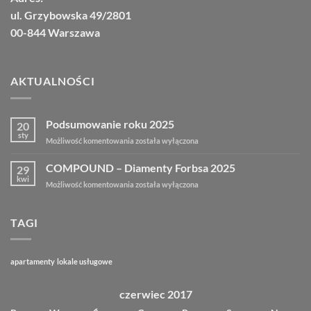
ul. Grzybowska 49/2801
00-844 Warszawa
AKTUALNOŚCI
Podsumowanie roku 2025
20
sty
Podsumowanie
Możliwość komentowania
została wyłączona
roku
2025
COMPOUND – Diamenty Forbsa 2025
29
kwi
COMPOUND
Możliwość komentowania
została wyłączona
–
Diamenty
Forbsa
TAGI
2025
apartamenty
lokale usługowe
czerwiec 2017