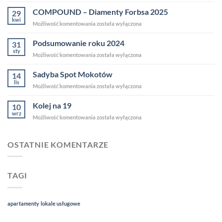
roku
2025
COMPOUND – Diamenty Forbsa 2025
29
kwi
COMPOUND
Możliwość komentowania
została wyłączona
–
Diamenty
Podsumowanie roku 2024
31
Forbsa
sty
Podsumowanie
Możliwość komentowania
została wyłączona
2025
roku
2024
Sadyba Spot Mokotów
14
lis
Sadyba
Możliwość komentowania
została wyłączona
Spot
Mokotów
Kolej na 19
10
wrz
Kolej
Możliwość komentowania
została wyłączona
na
19
OSTATNIE KOMENTARZE
TAGI
apartamenty
lokale usługowe