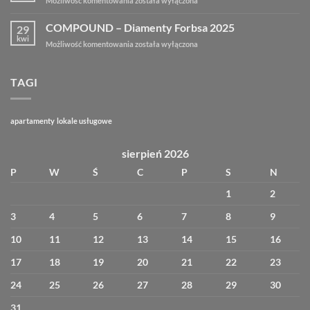
Możliwość komentowania
została wyłączona
roku
2025
COMPOUND – Diamenty Forbsa 2025
29
kwi
COMPOUND
Możliwość komentowania
została wyłączona
–
Diamenty
Forbsa
TAGI
2025
apartamenty
lokale usługowe
sierpień 2026
P
W
Ś
C
P
S
N
1
2
3
4
5
6
7
8
9
10
11
12
13
14
15
16
17
18
19
20
21
22
23
24
25
26
27
28
29
30
31