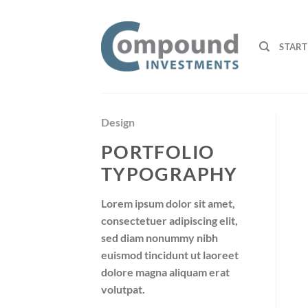
Przewiń
do
zawartości
START
Design
PORTFOLIO
TYPOGRAPHY
Lorem ipsum dolor sit amet,
consectetuer adipiscing elit,
sed diam nonummy nibh
euismod tincidunt ut laoreet
dolore magna aliquam erat
volutpat.