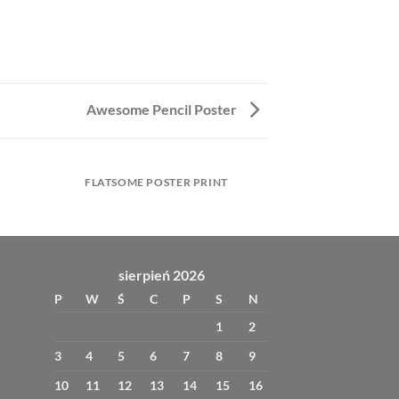
Awesome Pencil Poster
FLATSOME POSTER PRINT
sierpień 2026
P
W
Ś
C
P
S
N
1
2
3
4
5
6
7
8
9
10
11
12
13
14
15
16