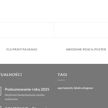
FL3 PRINT PACKAGE
AWESOME PENCIL POSTER
TUALNOŚCI
TAGI
apartamenty
lokale usługowe
Podsumowanie roku 2025
Podsumowanie
Możliwość komentowania
została
roku
wyłączona
2025