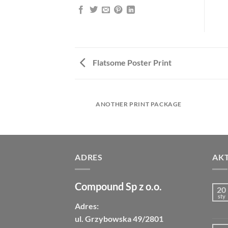
Flatsome Poster Print
AZINE
ANOTHER PRINT PACKAGE
ADRES
AK
Compound Sp z o.o.
20
sty
Adres:
ul. Grzybowska 49/2801